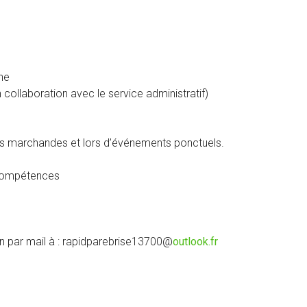
gne
n collaboration avec le service administratif)
ies marchandes et lors d’événements ponctuels.
 compétences
on par mail à : rapidparebrise13700@
outlook.fr