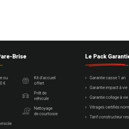
Pare-Brise
Le Pack Garanti
te ou
Kit d'accueil
Garantie casse 1 an
0 €
offert
Garantie impact à vie
Prêt de
Garantie collage à vie
véhicule
Vitrages certifiés no
Nettoyage
de courtoisie
Tarif constructeur re
omicile