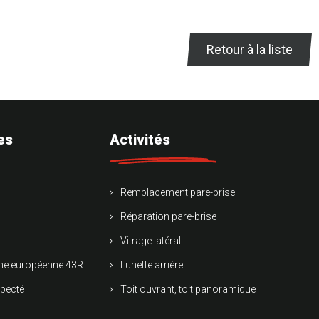
Retour à la liste
es
Activités
Remplacement pare-brise
Réparation pare-brise
Vitrage latéral
rme européenne 43R
Lunette arrière
specté
Toit ouvrant, toit panoramique