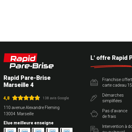
L' offre Rapid 
Rapid Pare-Brise
Franchise offer
Marseille 4
carte cadeau 15
Démarches
4,8
138 avis Google
simplifiées
110 avenue Alexandre Fleming
Pas d'avance
13004 Marseille
de frais
Elue meilleure enseigne
Intervention à d