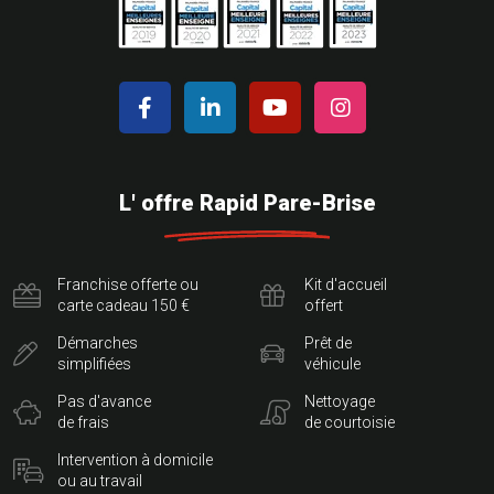
L' offre Rapid Pare-Brise
Franchise offerte ou
Kit d'accueil
carte cadeau 150 €
offert
Démarches
Prêt de
simplifiées
véhicule
Pas d'avance
Nettoyage
de frais
de courtoisie
Intervention à domicile
ou au travail